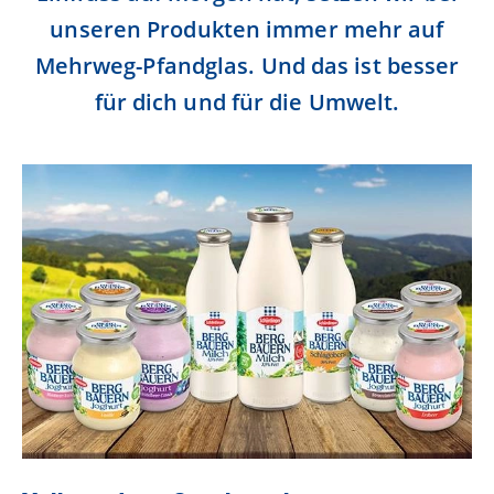
Lebensmittel sind kostbar!
unseren Produkten immer mehr auf
Verantwortungsvoller Milchgenuss
Mehrweg-Pfandglas. Und das ist besser
Fairer Kakao bei Schärdinger
für dich und für die Umwelt.
Upcycling mit Schärdinger
Über Schärdinger
Geschichte
Molkerei Märkte
Aktuelle Links
Karriere