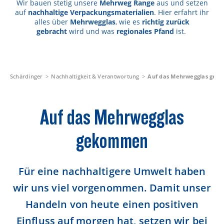
Wir bauen stetig unsere
Mehrweg Range
aus und setzen
Rezepte
auf
nachhaltige Verpackungsmaterialien
. Hier erfahrt ihr
alles über
Mehrwegglas
, wie es
richtig zurück
Schärdinger Foodblog
gebracht
wird und was
regionales Pfand
ist.
Schärdinger Kochbuch
Wissenswertes
Schärdinger
Nachhaltigkeit & Verantwortung
Auf das Mehrwegglas ge
Schärdinger Käseakademie
Käse & Öl Ratgeber
Auf das Mehrwegglas
Käse & Wein Ratgeber
gekommen
Nachhaltigkeit & Verantwortung
Tethered Caps
Für eine nachhaltigere Umwelt haben
wir uns viel vorgenommen. Damit unser
Auf das Mehrwegglas gekommen
Handeln von heute einen positiven
Nachhaltigkeitsbericht
Einfluss auf morgen hat, setzen wir bei