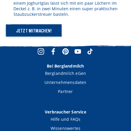
einem Joghurtglas lässt sich mit ein paar Löchern im
Deckel z. B. in zwei Minuten einen super praktischen
Staubzuckerstreuer basteln.
JETZT MITMACHEN!
Bei Berglandmilch
Berglandmilch eGen
Unternehmensdaten
Partner
Verbraucher Service
Hilfe und FAQs
Wissenswertes