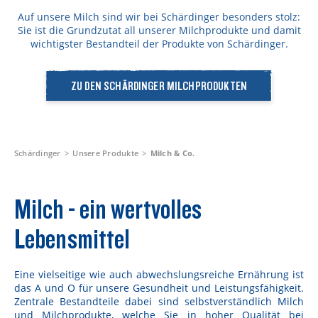
Rezepte
Auf unsere Milch sind wir bei Schärdinger besonders stolz:
Sie ist die Grundzutat all unserer Milchprodukte und damit
Schärdinger Foodblog
wichtigster Bestandteil der Produkte von Schärdinger.
Schärdinger Kochbuch
ZU DEN SCHÄRDINGER MILCHPRODUKTEN
Wissenswertes
Schärdinger Käseakademie
Käse & Öl Ratgeber
Schärdinger
Unsere Produkte
Milch & Co.
Käse & Wein Ratgeber
Milch - ein wertvolles
Nachhaltigkeit & Verantwortung
Lebensmittel
Tethered Caps
Auf das Mehrwegglas gekommen
Eine vielseitige wie auch abwechslungsreiche Ernährung ist
das A und O für unsere Gesundheit und Leistungsfähigkeit.
Nachhaltigkeitsbericht
Zentrale Bestandteile dabei sind selbstverständlich Milch
und Milchprodukte, welche Sie in hoher Qualität bei