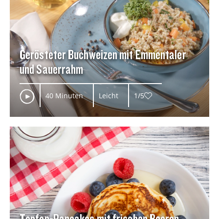
Gerösteter Buchweizen mit Emmentaler
und Sauerrahm
40 Minuten
Leicht
1/5
Topfen-Pancakes mit frischen Beeren