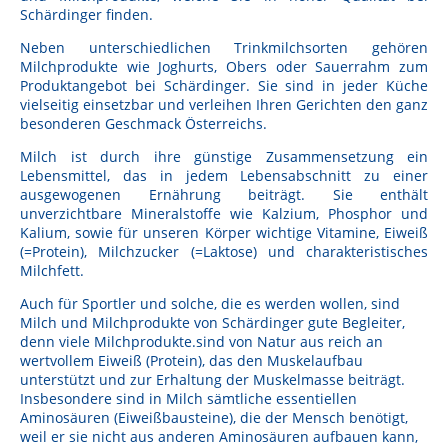
Lebensmittel sind kostbar!
Schärdinger finden.
Verantwortungsvoller Milchgenuss
Neben unterschiedlichen Trinkmilchsorten gehören
Milchprodukte wie Joghurts, Obers oder Sauerrahm zum
Produktangebot bei Schärdinger. Sie sind in jeder Küche
Fairer Kakao bei Schärdinger
vielseitig einsetzbar und verleihen Ihren Gerichten den ganz
besonderen Geschmack Österreichs.
Upcycling mit Schärdinger
Milch ist durch ihre günstige Zusammensetzung ein
Über Schärdinger
Lebensmittel, das in jedem Lebensabschnitt zu einer
ausgewogenen Ernährung beiträgt. Sie enthält
Geschichte
unverzichtbare Mineralstoffe wie Kalzium, Phosphor und
Kalium, sowie für unseren Körper wichtige Vitamine, Eiweiß
Molkerei Märkte
(=Protein), Milchzucker (=Laktose) und charakteristisches
Milchfett.
Aktuelle Links
Auch für Sportler und solche, die es werden wollen, sind
Milch und Milchprodukte von Schärdinger gute Begleiter,
Karriere
denn viele Milchprodukte.sind von Natur aus reich an
wertvollem Eiweiß (Protein), das den Muskelaufbau
unterstützt und zur Erhaltung der Muskelmasse beiträgt.
Insbesondere sind in Milch sämtliche essentiellen
Aminosäuren (Eiweißbausteine), die der Mensch benötigt,
weil er sie nicht aus anderen Aminosäuren aufbauen kann,