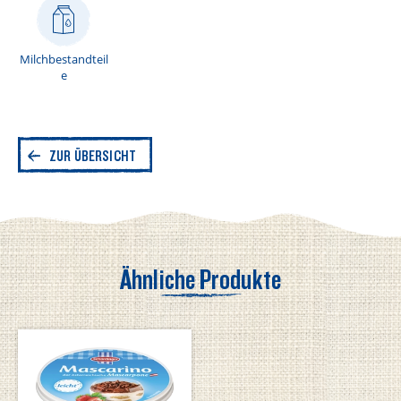
Kohlenhydrate
2,5 g
davon Zucker
2,5 g
Milchbestandteil
e
Eiweiß
4 g
ZUR ÜBERSICHT
Salz
0,1 g
Ähnliche Produkte