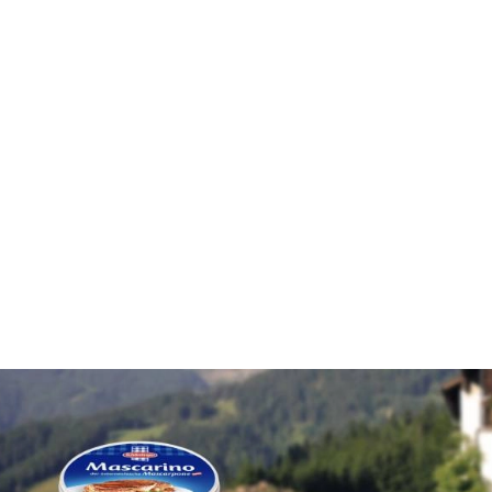
Rezepte
Schärdinger Foodblog
Schärdinger Kochbuch
Wissenswertes
Schärdinger Käseakademie
Käse & Öl Ratgeber
Käse & Wein Ratgeber
Nachhaltigkeit & Verantwortung
Tethered Caps
Auf das Mehrwegglas gekommen
Nachhaltigkeitsbericht