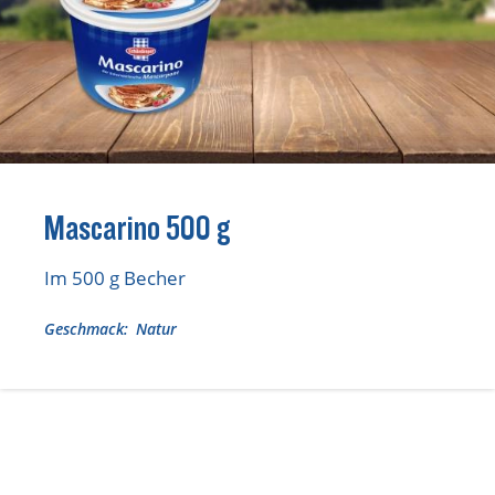
Lebensmittel sind kostbar!
Verantwortungsvoller Milchgenuss
Fairer Kakao bei Schärdinger
Upcycling mit Schärdinger
Über Schärdinger
Mascarino 500 g
Geschichte
Molkerei Märkte
Im 500 g Becher
Aktuelle Links
Geschmack
Natur
Karriere