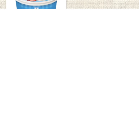
Mascarino leicht 500 g
Passende Rezepte
Cookies & Cream
Tiramisu
im Glas
20
30
Leicht
4/5
Leicht
5/5
Minuten
Minuten