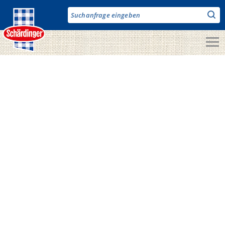
Direkt
zum
Inhalt
Unsere Produkte
Milch & Co.
Käse
Butter
Fruchtjoghurt & Drinks
Desserts
Bergbauern Produkte
Vegane Produkte