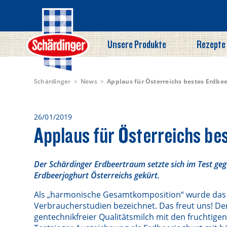
Direkt
zum
Inhalt
Unsere Produkte
Rezepte
Schärdinger
News
Applaus für Österreichs bestes Erdbe
26/01/2019
Applaus für Österreichs be
Der Schärdinger Erdbeertraum setzte sich im Test ge
Erdbeerjoghurt Österreichs gekürt.
Als „harmonische Gesamtkomposition“ wurde das S
Verbraucherstudien bezeichnet. Das freut uns! De
gentechnikfreier Qualitätsmilch mit den fruchtig