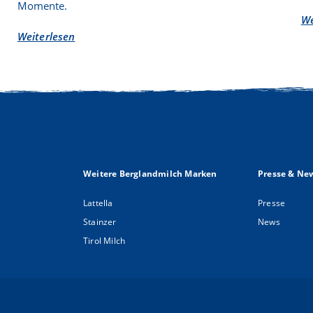
Momente.
We
Weiterlesen
über
Schärdinger
Knuspertraum:
Der
crunchy
Snack
für
jeden
Weitere Berglandmilch Marken
Presse & Ne
Moment
Lattella
Presse
Stainzer
News
Tirol Milch