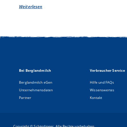
Weiterlesen
über
Frech,
frisch,
fantastisch!
Top
Bei Berglandmilch
Verbraucher Service
Berglandmilch eGen
Hilfe und FAQs
Unternehmensdaten
Wissenswertes
Partner
Kontakt
Copyright © Schärdinger. Alle Rechte vorbehalten.