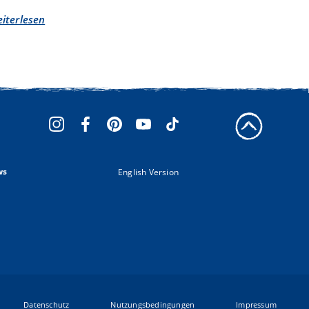
iterlesen
über
Neuer
Käsegenuss
mit
den
Schärdinger
Cheddar
Artikeln
ws
English Version
Datenschutz
Nutzungsbedingungen
Impressum