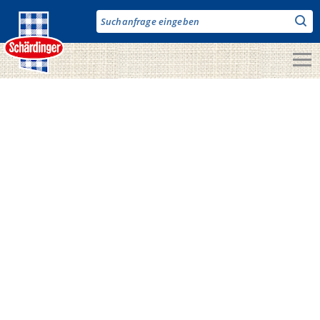
Direkt
zum
Inhalt
Unsere Produkte
Milch & Co.
Käse
Butter
Fruchtjoghurt & Drinks
Desserts
Bergbauern Produkte
Vegane Produkte