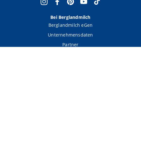
Bei Berglandmilch
Berglandmilch eGen
Unternehmensdaten
Partner
Verbraucher Service
Hilfe und FAQs
Wissenswertes
Kontakt
Weitere Berglandmilch Marken
Lattella
Stainzer