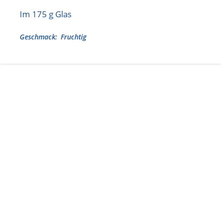
Lebensmittel sind kostbar!
Im 175 g Glas
Verantwortungsvoller Milchgenuss
Geschmack
Fruchtig
Fairer Kakao bei Schärdinger
Upcycling mit Schärdinger
Über Schärdinger
Geschichte
Molkerei Märkte
Aktuelle Links
Karriere