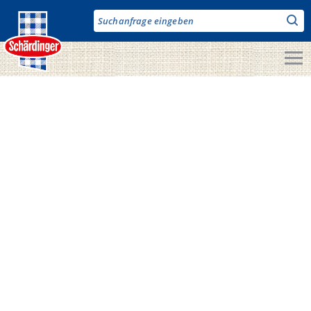
Direkt
zum
Inhalt
Unsere Produkte
Milch & Co.
Käse
Butter
Fruchtjoghurt & Drinks
Desserts
Bergbauern Produkte
Vegane Produkte