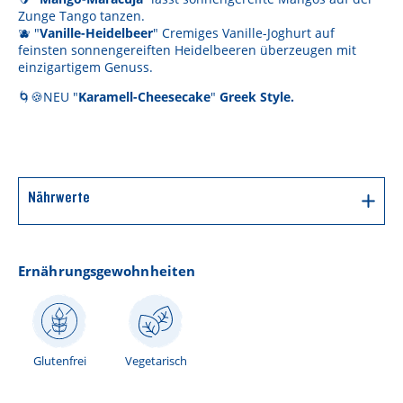
Zunge Tango tanzen.
🫐 "
Vanille-Heidelbeer
" Cremiges Vanille-Joghurt auf
feinsten sonnengereiften Heidelbeeren überzeugen mit
einzigartigem Genuss.
🌀🍪NEU "
Karamell-Cheesecake
"
Greek Style.
Nährwerte
Durchschnittliche Nährwerte pro 100g
Ernährungsgewohnheiten
470 kJ / 112
Energie
kcal
Fett
5,3 g
Glutenfrei
Vegetarisch
davon gesättigte