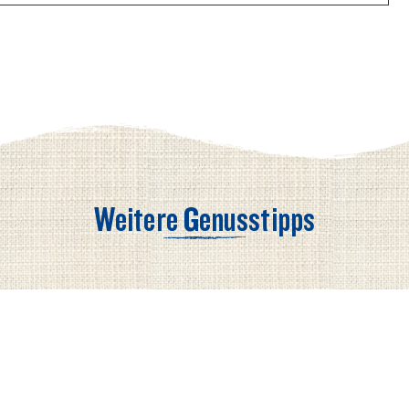
1367 kJ / 329 kcal
25 g
16 g
Weitere Genusstipps
0 g
0 g
26 g