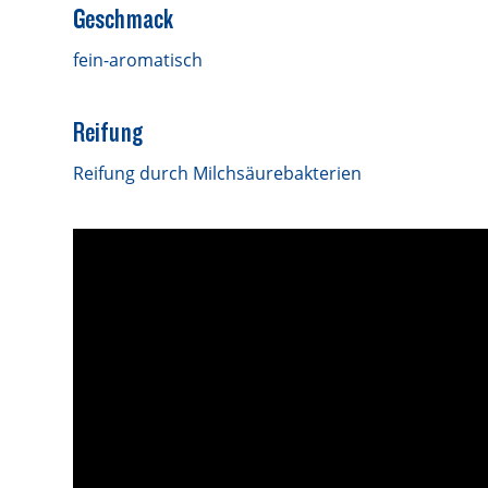
Geschmack
fein-aromatisch
Reifung
Reifung durch Milchsäurebakterien