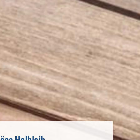
äse Halblaib