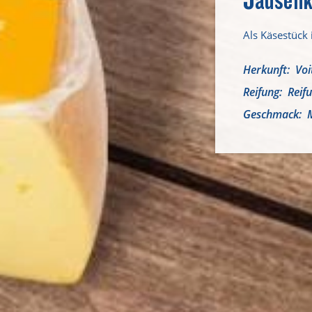
Als Käsestück
Herkunft
Voi
Reifung
Reif
Geschmack