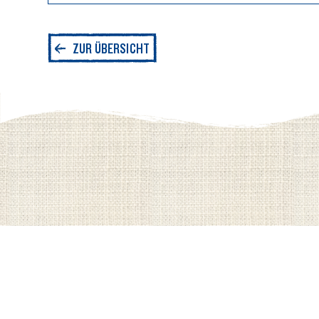
Durchschnittliche Nährwerte pro 100g
ZUR ÜBERSICHT
Energie
Fett
davon gesättigte Fettsäuren
Kohlenhydrate
davon Zucker
Eiweiß