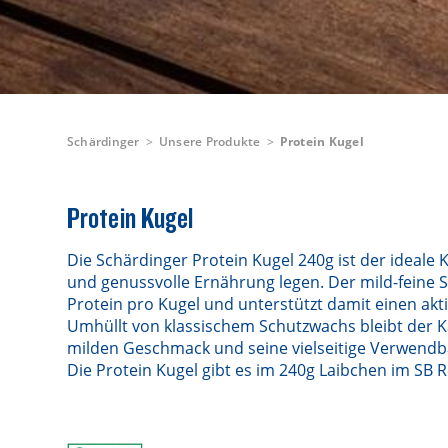
Schärdinger
Unsere Produkte
Protein Kugel
Protein Kugel
Die Schärdinger Protein Kugel 240g ist der ideale K
und genussvolle Ernährung legen. Der mild-feine Sc
Protein pro Kugel und unterstützt damit einen akt
Umhüllt von klassischem Schutzwachs bleibt der 
milden Geschmack und seine vielseitige Verwendba
Die Protein Kugel gibt es im 240g Laibchen im SB R