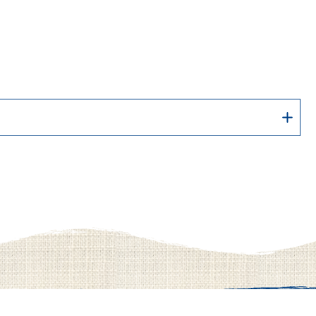
1065 kJ / 255 kcal
15 g
10 g