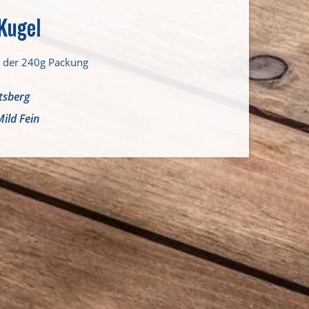
Kugel
in der 240g Packung
tsberg
Mild Fein