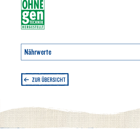
Nährwerte
Durchschnittliche Nährwerte pro 100g
ZUR ÜBERSICHT
Energie
Fett
davon gesättigte Fettsäuren