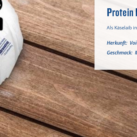
Protein 
Als Käselaib 
Herkunft
Voi
Geschmack