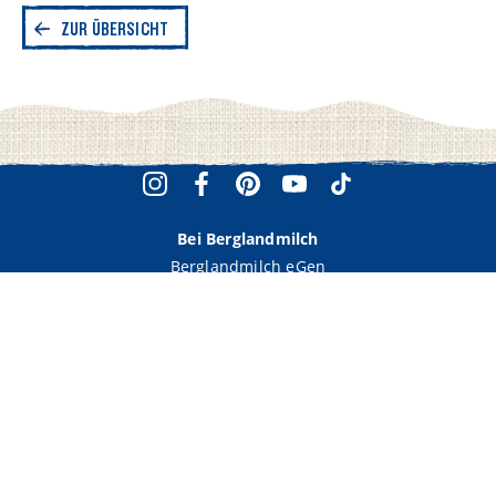
ZUR ÜBERSICHT
Salz
0,18 g
Bei Berglandmilch
Berglandmilch eGen
Unternehmensdaten
Partner
Verbraucher Service
Hilfe und FAQs
Wissenswertes