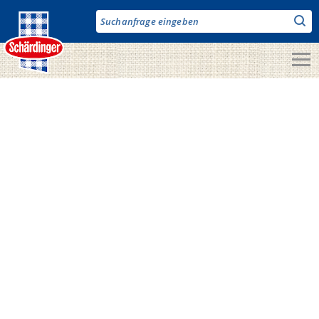
Direkt
zum
Inhalt
Unsere Produkte
Milch & Co.
Käse
Butter
Fruchtjoghurt & Drinks
Desserts
Bergbauern Produkte
Vegane Produkte