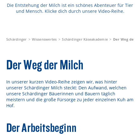
Rezepte
Die Entstehung der Milch ist ein schönes Abenteuer für Tier
und Mensch. Klicke dich durch unsere Video-Reihe.
Schärdinger Foodblog
Schärdinger Kochbuch
Wissenswertes
Schärdinger
Wissenswertes
Schärdinger Käseakademie
Der Weg der M
Schärdinger Käseakademie
Der Weg der Milch
Käse & Öl Ratgeber
Käse & Wein Ratgeber
In unserer kurzen Video-Reihe zeigen wir, was hinter
unserer Schärdinger Milch steckt: Den Aufwand, welchen
Nachhaltigkeit & Verantwortung
unsere Schärdinger Bäuerinnen und Bauern täglich
meistern und die große Fürsorge zu jeder einzelnen Kuh am
Tethered Caps
Hof.
Auf das Mehrwegglas gekommen
Der Arbeitsbeginn
D
Nachhaltigkeitsbericht