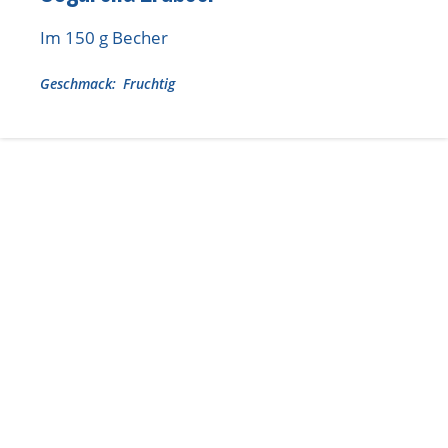
Lebensmittel sind kostbar!
Im 150 g Becher
Verantwortungsvoller Milchgenuss
Geschmack
Fruchtig
Fairer Kakao bei Schärdinger
Upcycling mit Schärdinger
Über Schärdinger
Geschichte
Molkerei Märkte
Aktuelle Links
Karriere