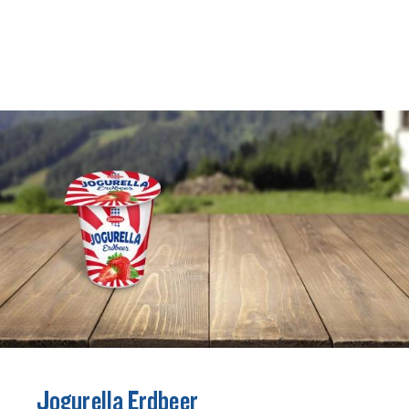
Rezepte
Schärdinger Foodblog
Schärdinger Kochbuch
Wissenswertes
Schärdinger Käseakademie
Käse & Öl Ratgeber
Käse & Wein Ratgeber
Nachhaltigkeit & Verantwortung
Tethered Caps
Auf das Mehrwegglas gekommen
Nachhaltigkeitsbericht
Jogurella Erdbeer