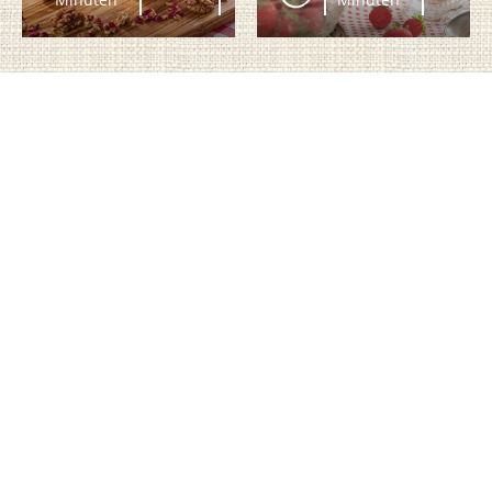
Bei Berglandmilch
Berglandmilch eGen
Unternehmensdaten
Partner
Verbraucher Service
Hilfe und FAQs
Wissenswertes
Kontakt