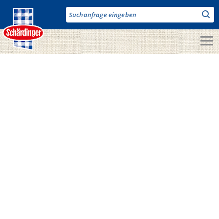
Direkt
zum
Inhalt
Unsere Produkte
Milch & Co.
Käse
Butter
Fruchtjoghurt & Drinks
Desserts
Bergbauern Produkte
Vegane Produkte