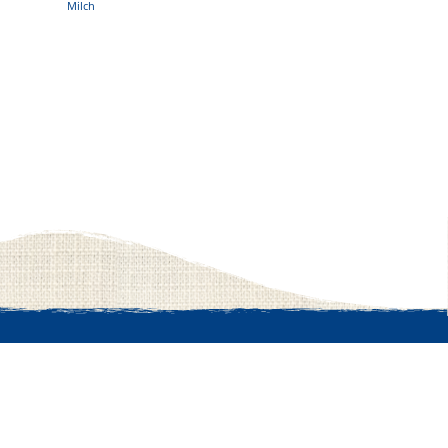
Milch
ws
English Version