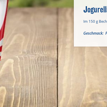
Jogurel
Im 150 g Bech
Geschmack