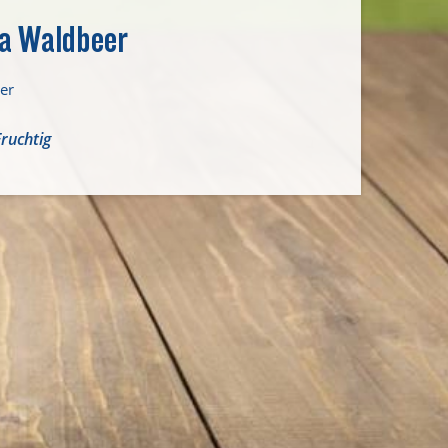
la Waldbeer
er
Fruchtig