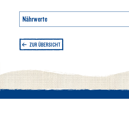
Nährwerte
Durchschnittliche Nährwerte pro 100g
ZUR ÜBERSICHT
Energie
Fett
davon gesättigte Fettsäuren
Top
Kohlenhydrate
davon Zucker
Bei Berglandmilch
Verbraucher Service