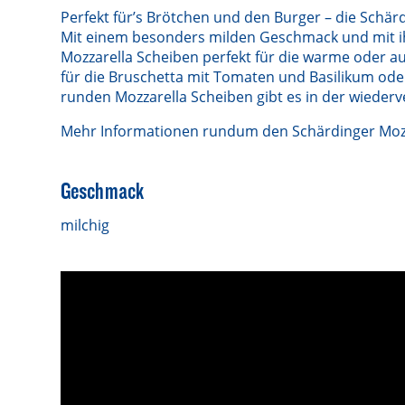
Perfekt für’s Brötchen und den Burger – die Schärd
Mit einem besonders milden Geschmack und mit ih
Mozzarella Scheiben perfekt für die warme oder a
für die Bruschetta mit Tomaten und Basilikum oder
runden Mozzarella Scheiben gibt es in der wieder
Mehr Informationen rundum den Schärdinger Mozz
Geschmack
milchig