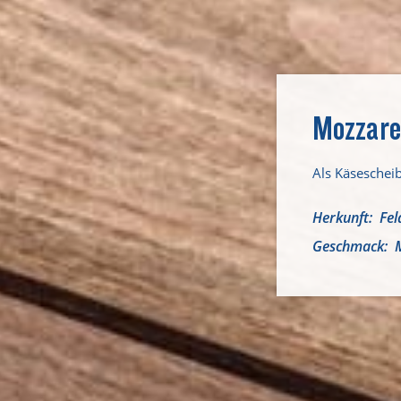
Mozzare
Als Käseschei
Herkunft
Fel
Geschmack