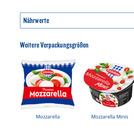
Nährwerte
Durchschnittliche Nährwerte pro 100g
Weitere Verpackungsgrößen
Energie
Fett
davon gesättigte Fettsäuren
Kohlenhydrate
Mozzarella
Mozzarella Minis
davon Zucker