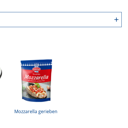
1165 kJ / 280 kcal
20 g
14 g
1 g
Mozzarella gerieben
1 g