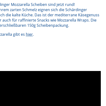
inger Mozzarella Scheiben sind jetzt rund!
rem zarten Schmelz eignen sich die Schärdinger
uch die kalte Küche. Das ist der mediterrane Käsegenuss
 auch für raffinierte Snacks wie Mozzarella Wraps. Die
verschließbaren 150g Scheibenpackung.
arella gibt es
hier
.