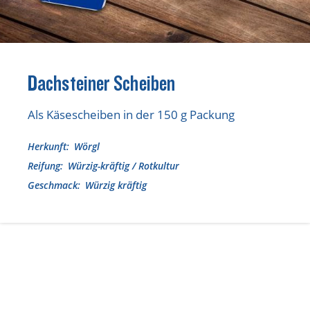
Lebensmittel sind kostbar!
Verantwortungsvoller Milchgenuss
Fairer Kakao bei Schärdinger
Dachsteiner Scheiben
Upcycling mit Schärdinger
Als Käsescheiben in der 150 g Packung
Über Schärdinger
Geschichte
Herkunft
Wörgl
Reifung
Würzig-kräftig / Rotkultur
Molkerei Märkte
Geschmack
Würzig kräftig
Aktuelle Links
Karriere