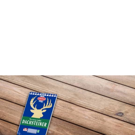
Rezepte
Schärdinger Foodblog
Schärdinger Kochbuch
Wissenswertes
Schärdinger Käseakademie
Käse & Öl Ratgeber
Käse & Wein Ratgeber
Nachhaltigkeit & Verantwortung
Tethered Caps
Auf das Mehrwegglas gekommen
Nachhaltigkeitsbericht