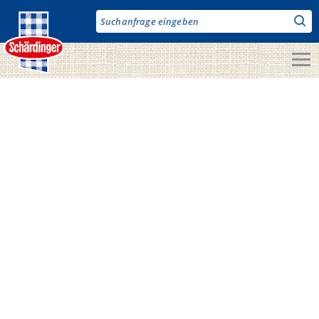
Direkt
zum
Inhalt
Unsere Produkte
Milch & Co.
Käse
Butter
Fruchtjoghurt & Drinks
Desserts
Bergbauern Produkte
Vegane Produkte