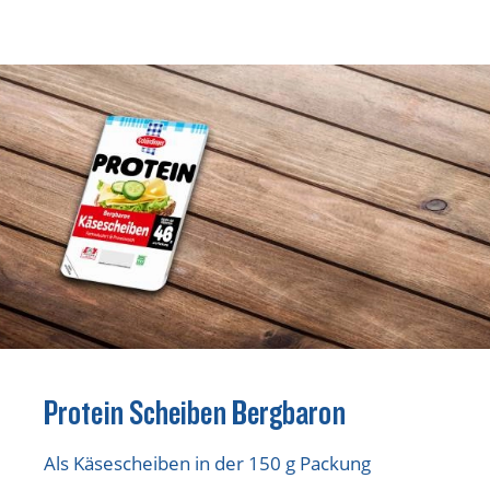
Rezepte
Schärdinger Foodblog
Schärdinger Kochbuch
Wissenswertes
Schärdinger Käseakademie
Käse & Öl Ratgeber
Käse & Wein Ratgeber
Nachhaltigkeit & Verantwortung
Tethered Caps
Protein Scheiben Bergbaron
Auf das Mehrwegglas gekommen
Nachhaltigkeitsbericht
Als Käsescheiben in der 150 g Packung