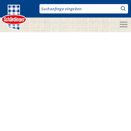
Direkt
zum
Inhalt
Unsere Produkte
Milch & Co.
Käse
Butter
Fruchtjoghurt & Drinks
Desserts
Bergbauern Produkte
Vegane Produkte