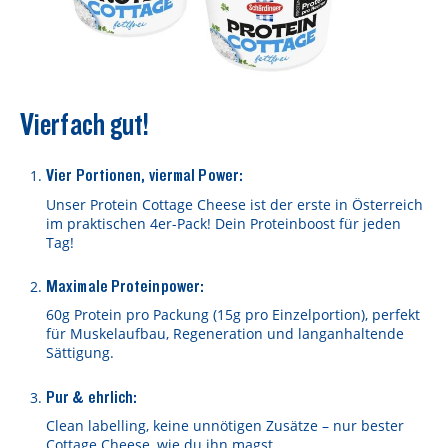
Lebensmittel sind kostbar!
Verantwortungsvoller Milchgenuss
Fairer Kakao bei Schärdinger
Vierfach gut!
Upcycling mit Schärdinger
Über Schärdinger
Vier Portionen, viermal Power:
Unser Protein Cottage Cheese ist der erste in Österreich
Geschichte
im praktischen 4er-Pack! Dein Proteinboost für jeden
Tag!
Molkerei Märkte
Maximale Proteinpower:
Aktuelle Links
60g Protein pro Packung (15g pro Einzelportion), perfekt
Karriere
für Muskelaufbau, Regeneration und langanhaltende
Sättigung.
Pur & ehrlich:
Clean labelling, keine unnötigen Zusätze – nur bester
Cottage Cheese, wie du ihn magst.