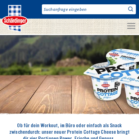
Direkt
zum
Inhalt
Unsere Produkte
Milch & Co.
Käse
Butter
Fruchtjoghurt & Drinks
Desserts
Bergbauern Produkte
Ob für dein Workout, im Büro oder einfach als Snack
Vegane Produkte
zwischendurch: unser neuer Protein Cottage Cheese bringt
dir vier Portionen Power, Frische und Genuss.