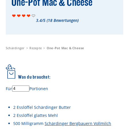
One-Pot Mac & Cheese
Rezepte
Schärdinger Foodblog
3.4/5
(
18
Bewertungen)
Schärdinger Kochbuch
Wissenswertes
Schärdinger Käseakademie
Schärdinger
Rezepte
One-Pot Mac & Cheese
Käse & Öl Ratgeber
Käse & Wein Ratgeber
Was du brauchst:
Nachhaltigkeit & Verantwortung
Für
Portionen
Tethered Caps
Auf das Mehrwegglas gekommen
2
Esslöffel
Schärdinger Butter
2
Esslöffel
glattes Mehl
Nachhaltigkeitsbericht
500
Milligramm
Schärdinger Bergbauern Vollmilch