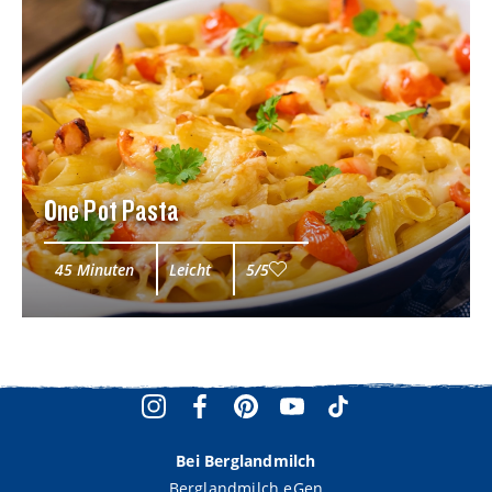
One Pot Pasta
45 Minuten
Leicht
5/5
Bei Berglandmilch
Berglandmilch eGen