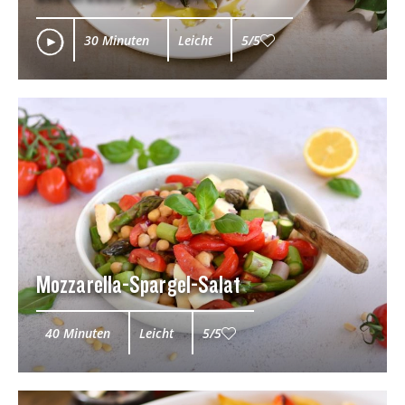
30 Minuten
Leicht
5/5
Mozzarella-Spargel-Salat
40 Minuten
Leicht
5/5