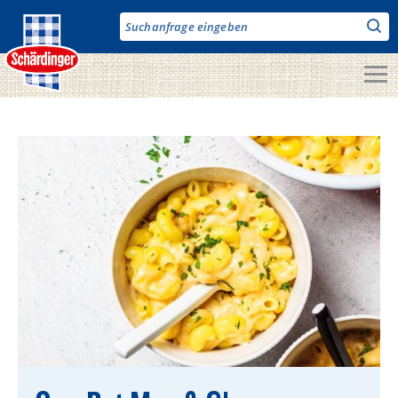
Direkt
zum
Inhalt
Unsere Produkte
Milch & Co.
Käse
Butter
Fruchtjoghurt & Drinks
Desserts
Bergbauern Produkte
Vegane Produkte