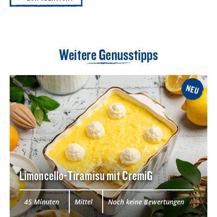
Weitere Genusstipps
NEU
Limoncello-Tiramisu mit CremiG
45 Minuten
Mittel
Noch keine Bewertungen