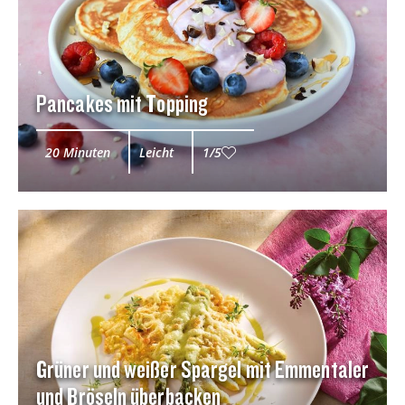
Pancakes mit Topping
20 Minuten
Leicht
1/5
Grüner und weißer Spargel mit Emmentaler
und Bröseln überbacken