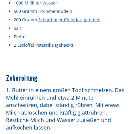
Lebensmittel sind kostbar!
1000
Milliliter
Wasser
500
Gramm
Hörnchennudeln
Verantwortungsvoller Milchgenuss
200
Gramm
Schärdinger Cheddar gerieben
Fairer Kakao bei Schärdinger
Salz
Pfeffer
Upcycling mit Schärdinger
2
Esslöffel
Petersilie
(gehackt)
Über Schärdinger
Geschichte
Molkerei Märkte
Zubereitung
Aktuelle Links
1. Butter in einem großen Topf schmelzen. Das
Mehl einrühren und etwa 2 Minuten
Karriere
anschwitzen, dabei ständig rühren. Mit etwas
Milch ablöschen und kräftig glattrühren.
Restliche Milch und Wasser zugießen und
aufkochen lassen.