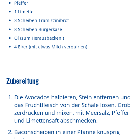
Lebensmittel sind kostbar!
Pfeffer
1
Limette
Verantwortungsvoller Milchgenuss
3
Scheiben
Tramizzinibrot
Fairer Kakao bei Schärdinger
8
Scheiben
Burgerkäse
Öl
(zum Herausbacken )
Upcycling mit Schärdinger
4
Ei/er
(mit etwas Milch verquirlen)
Über Schärdinger
Geschichte
Molkerei Märkte
Zubereitung
Aktuelle Links
Die Avocados halbieren, Stein entfernen und
Karriere
das Fruchtfleisch von der Schale lösen. Grob
zerdrücken und mixen, mit Meersalz, Pfeffer
und Limettensaft abschmecken.
Baconscheiben in einer Pfanne knusprig