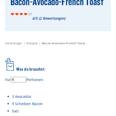
Bacon-Avocado-French Toast
Rezepte
Schärdinger Foodblog
4/5
(
2
Bewertungen)
Schärdinger Kochbuch
Wissenswertes
Schärdinger Käseakademie
Schärdinger
Rezepte
Bacon-Avocado-French Toast
Käse & Öl Ratgeber
Käse & Wein Ratgeber
Was du brauchst:
Nachhaltigkeit & Verantwortung
Für
Portionen
Tethered Caps
Auf das Mehrwegglas gekommen
3
Avocados
9
Scheiben
Bacon
Nachhaltigkeitsbericht
Salz