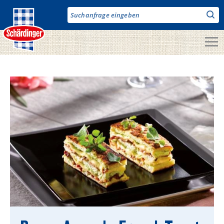
Direkt
zum
Inhalt
Unsere Produkte
Milch & Co.
Käse
Butter
Fruchtjoghurt & Drinks
Desserts
Bergbauern Produkte
Vegane Produkte