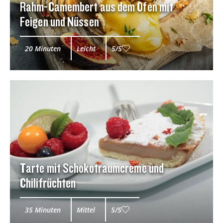
Rahm-Camembert aus dem Ofen mit
Feigen und Nüssen
20 Minuten
Leicht
5/5
Tarte mit Schokotraumcreme und
Chilifrüchten
35 Minuten
Mittel
5/5