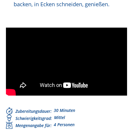
backen, in Ecken schneiden, genießen.
30 Minuten
Zubereitungsdauer
Mittel
Schwierigkeitsgrad
4 Personen
Mengenangabe für