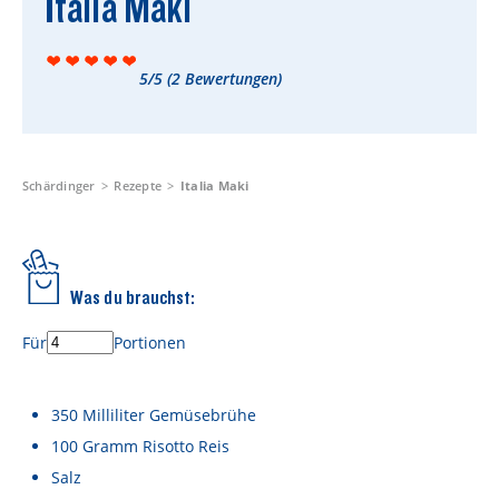
Italia Maki
Rezepte
Schärdinger Foodblog
5/5
(
2
Bewertungen)
Schärdinger Kochbuch
Wissenswertes
Schärdinger Käseakademie
Schärdinger
Rezepte
Italia Maki
Käse & Öl Ratgeber
Käse & Wein Ratgeber
Was du brauchst:
Nachhaltigkeit & Verantwortung
Für
Portionen
Tethered Caps
Auf das Mehrwegglas gekommen
350
Milliliter
Gemüsebrühe
100
Gramm
Risotto Reis
Nachhaltigkeitsbericht
Salz