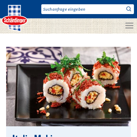
Direkt
zum
Inhalt
Unsere Produkte
Milch & Co.
Käse
Butter
Fruchtjoghurt & Drinks
Desserts
Bergbauern Produkte
Vegane Produkte