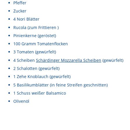
Lebensmittel sind kostbar!
Pfeffer
Zucker
Verantwortungsvoller Milchgenuss
4
Nori Blätter
Fairer Kakao bei Schärdinger
Rucola
(zum Frittieren )
Pinienkerne
(geröstet)
Upcycling mit Schärdinger
100
Gramm
Tomatenflocken
Über Schärdinger
3
Tomaten
(gewürfelt)
4
Scheiben
Schärdinger Mozzarella Scheiben
(gewürfelt)
Geschichte
2
Schalotten
(gewürfelt)
Molkerei Märkte
1
Zehe
Knoblauch
(gewürfelt)
Aktuelle Links
5
Basilikumblätter
(in feine Streifen geschnitten)
1
Schuss
weißer Balsamico
Karriere
Olivenöl