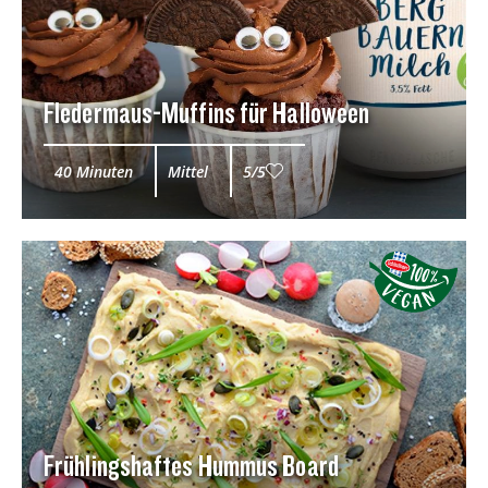
Fledermaus-Muffins für Halloween
40 Minuten
Mittel
5/5
Frühlingshaftes Hummus Board