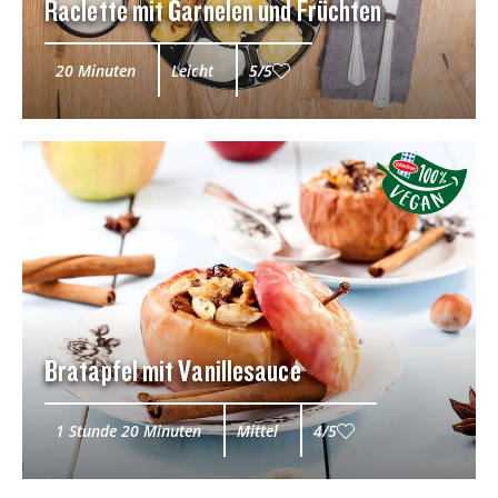
Raclette mit Garnelen und Früchten
20 Minuten
Leicht
5/5
Bratapfel mit Vanillesauce
1 Stunde 20 Minuten
Mittel
4/5