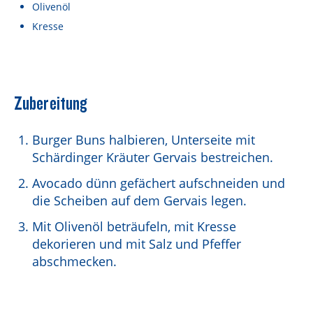
Lebensmittel sind kostbar!
Olivenöl
Kresse
Verantwortungsvoller Milchgenuss
Fairer Kakao bei Schärdinger
Upcycling mit Schärdinger
Zubereitung
Über Schärdinger
Burger Buns halbieren, Unterseite mit
Geschichte
Schärdinger Kräuter Gervais bestreichen.
Molkerei Märkte
Avocado dünn gefächert aufschneiden und
die Scheiben auf dem Gervais legen.
Aktuelle Links
Mit Olivenöl beträufeln, mit Kresse
Karriere
dekorieren und mit Salz und Pfeffer
abschmecken.