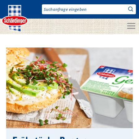
Direkt
zum
Inhalt
Unsere Produkte
Milch & Co.
Käse
Butter
Fruchtjoghurt & Drinks
Desserts
Bergbauern Produkte
Vegane Produkte