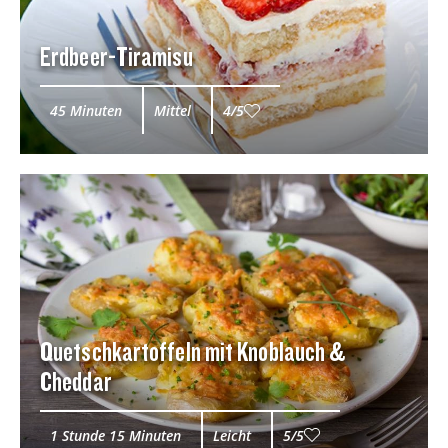
Erdbeer-Tiramisu
45 Minuten
Mittel
4/5
Quetschkartoffeln mit Knoblauch &
Cheddar
1 Stunde 15 Minuten
Leicht
5/5