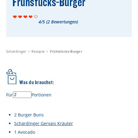
Frühstücks-Burger
Rezepte
Schärdinger Foodblog
4/5
(
2
Bewertungen)
Schärdinger Kochbuch
Wissenswertes
Schärdinger Käseakademie
Schärdinger
Rezepte
Frühstücks-Burger
Käse & Öl Ratgeber
Käse & Wein Ratgeber
Was du brauchst:
Nachhaltigkeit & Verantwortung
Für
Portionen
Tethered Caps
Auf das Mehrwegglas gekommen
2
Burger Buns
Schärdinger Gervais Kräuter
Nachhaltigkeitsbericht
1
Avocado