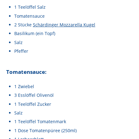
Lebensmittel sind kostbar!
1
Teelöffel
Salz
Verantwortungsvoller Milchgenuss
Tomatensauce
2
Stücke
Schärdinger Mozzarella Kugel
Fairer Kakao bei Schärdinger
Basilikum
(ein Topf)
Upcycling mit Schärdinger
Salz
Pfeffer
Über Schärdinger
Geschichte
Tomatensauce:
Molkerei Märkte
1
Zwiebel
Aktuelle Links
3
Esslöffel
Olivenöl
Karriere
1
Teelöffel
Zucker
Salz
1
Teelöffel
Tomatenmark
1
Dose
Tomatenpüree
(250ml)