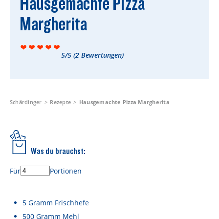
Hausgemachte Pizza
Rezepte
Margherita
Schärdinger Foodblog
Schärdinger Kochbuch
5/5
(
2
Bewertungen)
Wissenswertes
Schärdinger Käseakademie
Käse & Öl Ratgeber
Schärdinger
Rezepte
Hausgemachte Pizza Margherita
Käse & Wein Ratgeber
Nachhaltigkeit & Verantwortung
Was du brauchst:
Tethered Caps
Für
Portionen
Auf das Mehrwegglas gekommen
Nachhaltigkeitsbericht
5
Gramm
Frischhefe
500
Gramm
Mehl