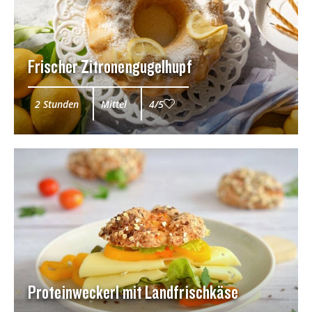
Frischer Zitronengugelhupf
2 Stunden
Mittel
4/5
Proteinweckerl mit Landfrischkäse