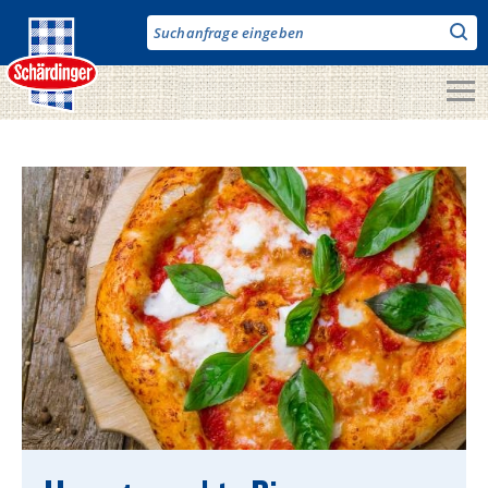
Direkt
zum
Inhalt
Unsere Produkte
Milch & Co.
Käse
Butter
Fruchtjoghurt & Drinks
Desserts
Bergbauern Produkte
Vegane Produkte