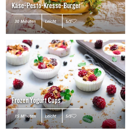
Käse-Pesto-Kresse-Burger
30 Minuten
Leicht
5/5
Frozen Yogurt Cups
15 Minuten
Leicht
5/5