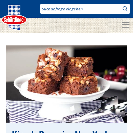
Direkt
zum
Inhalt
Unsere Produkte
Milch & Co.
Käse
Butter
Fruchtjoghurt & Drinks
Desserts
Bergbauern Produkte
Vegane Produkte