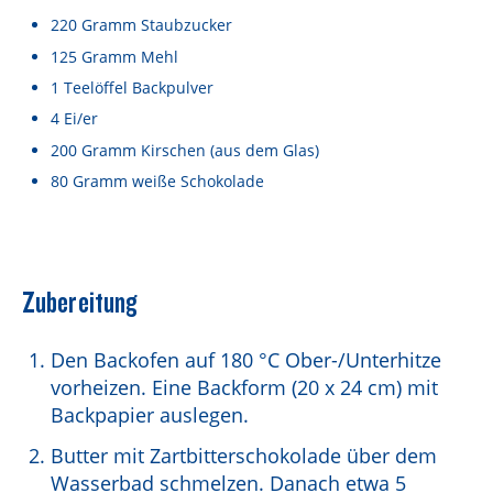
Lebensmittel sind kostbar!
220
Gramm
Staubzucker
Verantwortungsvoller Milchgenuss
125
Gramm
Mehl
1
Teelöffel
Backpulver
Fairer Kakao bei Schärdinger
4
Ei/er
Upcycling mit Schärdinger
200
Gramm
Kirschen
(aus dem Glas)
80
Gramm
weiße Schokolade
Über Schärdinger
Geschichte
Molkerei Märkte
Zubereitung
Aktuelle Links
Den Backofen auf 180 °C Ober-/Unterhitze
Karriere
vorheizen. Eine Backform (20 x 24 cm) mit
Backpapier auslegen.
Butter mit Zartbitterschokolade über dem
Wasserbad schmelzen. Danach etwa 5