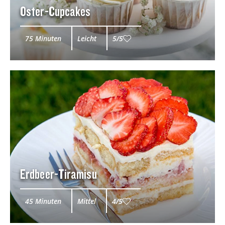
Oster-Cupcakes
75 Minuten
Leicht
5/5
Erdbeer-Tiramisu
45 Minuten
Mittel
4/5