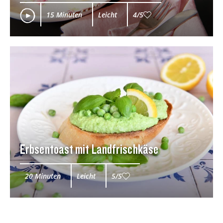
15 Minuten
Leicht
4/5
Erbsentoast mit Landfrischkäse
20 Minuten
Leicht
5/5