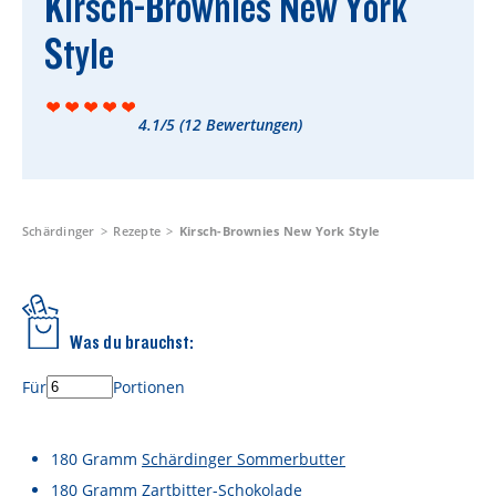
Kirsch-Brownies New York
Rezepte
Style
Schärdinger Foodblog
Schärdinger Kochbuch
4.1/5
(
12
Bewertungen)
Wissenswertes
Schärdinger Käseakademie
Käse & Öl Ratgeber
Schärdinger
Rezepte
Kirsch-Brownies New York Style
Käse & Wein Ratgeber
Nachhaltigkeit & Verantwortung
Was du brauchst:
Tethered Caps
Für
Portionen
Auf das Mehrwegglas gekommen
Nachhaltigkeitsbericht
180
Gramm
Schärdinger Sommerbutter
180
Gramm
Zartbitter-Schokolade