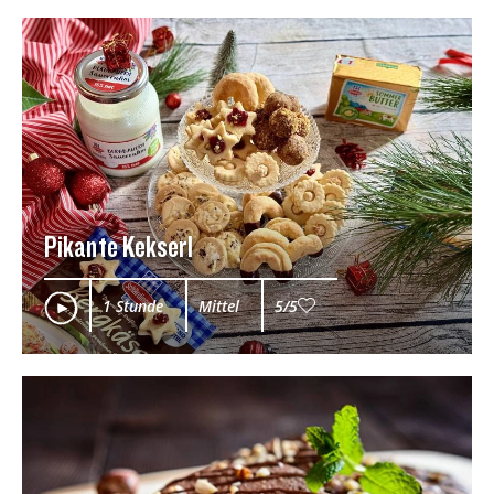
Pikante Kekserl
1 Stunde
Mittel
5/5