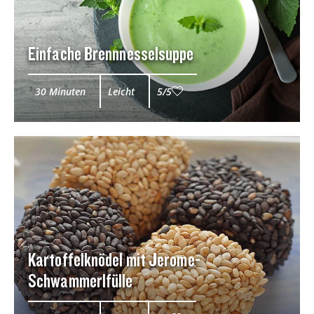
Einfache Brennnesselsuppe
30 Minuten
Leicht
5/5
Kartoffelknödel mit Jerome-
Schwammerlfülle