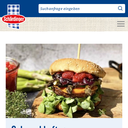
Direkt
zum
Inhalt
Unsere Produkte
Milch & Co.
Käse
Butter
Fruchtjoghurt & Drinks
Desserts
Bergbauern Produkte
Vegane Produkte