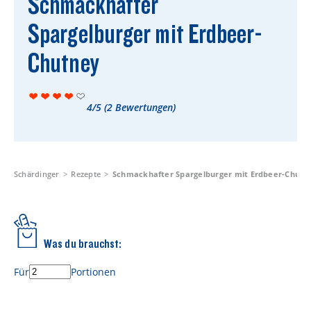
Schmackhafter
Rezepte
Spargelburger mit Erdbeer-
Schärdinger Foodblog
Chutney
Schärdinger Kochbuch
Wissenswertes
4/5
(
2
Bewertungen)
Schärdinger Käseakademie
Käse & Öl Ratgeber
Käse & Wein Ratgeber
Schärdinger
Rezepte
Schmackhafter Spargelburger mit Erdbeer-Chutn
Nachhaltigkeit & Verantwortung
Tethered Caps
Was du brauchst:
Auf das Mehrwegglas gekommen
Für
Portionen
Nachhaltigkeitsbericht