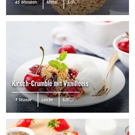
45 Minuten
Mittel
5/5
Kirsch-Crumble mit Vanilleeis
1 Stunde
Leicht
5/5