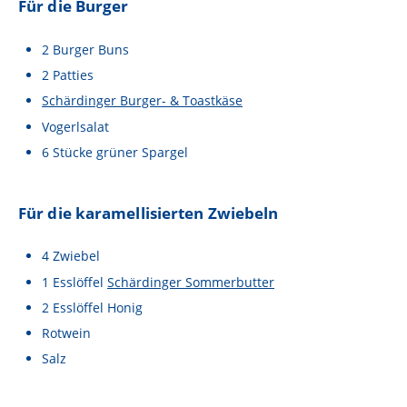
Für die Burger
Lebensmittel sind kostbar!
Verantwortungsvoller Milchgenuss
2
Burger Buns
2
Patties
Fairer Kakao bei Schärdinger
Schärdinger Burger- & Toastkäse
Upcycling mit Schärdinger
Vogerlsalat
Über Schärdinger
6
Stücke
grüner Spargel
Geschichte
Für die karamellisierten Zwiebeln
Molkerei Märkte
4
Zwiebel
Aktuelle Links
1
Esslöffel
Schärdinger Sommerbutter
Karriere
2
Esslöffel
Honig
Rotwein
Salz