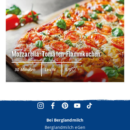
Mozzarella-Tomaten-Flammkuchen
30 Minuten
Leicht
5/5
Bei Berglandmilch
Berglandmilch eGen