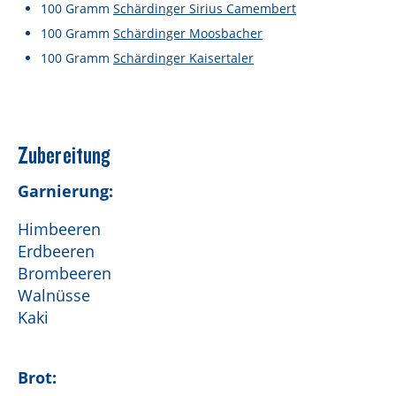
Lebensmittel sind kostbar!
100
Gramm
Schärdinger Sirius Camembert
100
Gramm
Schärdinger Moosbacher
Verantwortungsvoller Milchgenuss
100
Gramm
Schärdinger Kaisertaler
Fairer Kakao bei Schärdinger
Upcycling mit Schärdinger
Über Schärdinger
Zubereitung
Geschichte
Garnierung:
Molkerei Märkte
Himbeeren
Erdbeeren
Aktuelle Links
Brombeeren
Karriere
Walnüsse
Kaki
Brot: