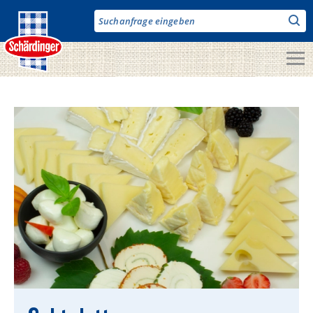
Direkt
zum
Inhalt
Unsere Produkte
Milch & Co.
Käse
Butter
Fruchtjoghurt & Drinks
Desserts
Bergbauern Produkte
Vegane Produkte