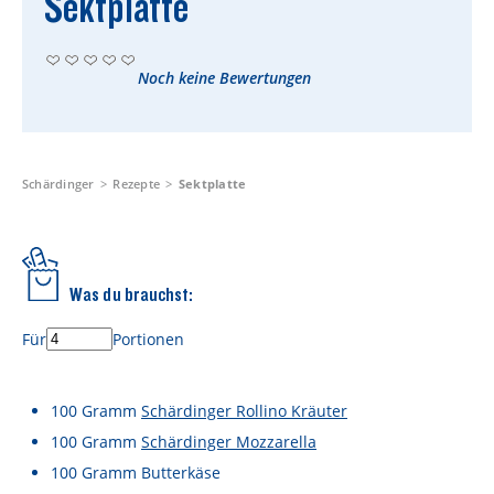
Sektplatte
Rezepte
Schärdinger Foodblog
Noch keine Bewertungen
Schärdinger Kochbuch
Wissenswertes
Schärdinger Käseakademie
Schärdinger
Rezepte
Sektplatte
Käse & Öl Ratgeber
Käse & Wein Ratgeber
Was du brauchst:
Nachhaltigkeit & Verantwortung
Für
Portionen
Tethered Caps
Auf das Mehrwegglas gekommen
100
Gramm
Schärdinger Rollino Kräuter
100
Gramm
Schärdinger Mozzarella
Nachhaltigkeitsbericht
100
Gramm
Butterkäse