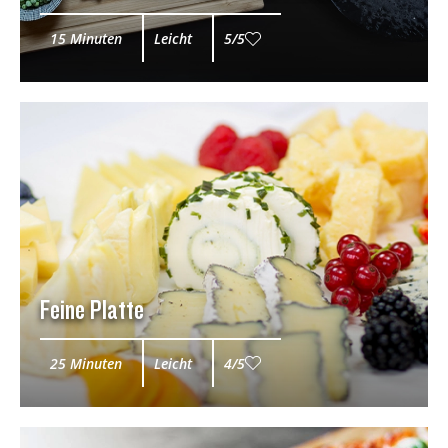
15 Minuten
Leicht
5/5
Feine Platte
25 Minuten
Leicht
4/5