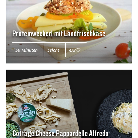
Proteinweckerl mit Landfrischkäse
50 Minuten
Leicht
4/5
Cottage Cheese Pappardelle Alfredo