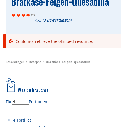
Bratkäse-Feigen-Quesadilla
Rezepte
Schärdinger Foodblog
4/5
(
3
Bewertungen)
Schärdinger Kochbuch
Wissenswertes
Fehlermeldung
Could not retrieve the oEmbed resource.
Schärdinger Käseakademie
Käse & Öl Ratgeber
Schärdinger
Rezepte
Bratkäse-Feigen-Quesadilla
Käse & Wein Ratgeber
Nachhaltigkeit & Verantwortung
Was du brauchst:
Tethered Caps
Für
Portionen
Auf das Mehrwegglas gekommen
Nachhaltigkeitsbericht
4
Tortillas