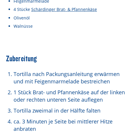
Feigenmarmelade
Lebensmittel sind kostbar!
4
Stücke
Schärdinger Brat- & Pfannenkäse
Verantwortungsvoller Milchgenuss
Olivenöl
Fairer Kakao bei Schärdinger
Walnüsse
Upcycling mit Schärdinger
Über Schärdinger
Zubereitung
Geschichte
Tortilla nach Packungsanleitung erwärmen
Molkerei Märkte
und mit Feigenmarmelade bestreichen
Aktuelle Links
1 Stück Brat- und Pfannenkäse auf der linken
Karriere
oder rechten unteren Seite auflegen
Tortilla zweimal in der Hälfte falten
ca. 3 Minuten je Seite bei mittlerer Hitze
anbraten