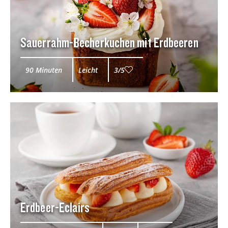
Sauerrahm-Becherkuchen mit Erdbeeren
90 Minuten
Leicht
3/5
Erdbeer-Eclairs