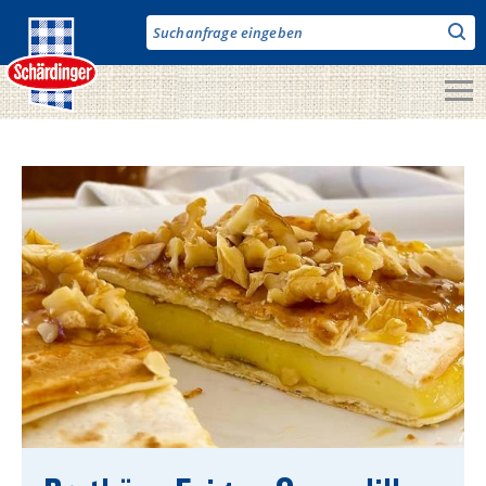
Direkt
zum
Inhalt
Unsere Produkte
Milch & Co.
Käse
Butter
Fruchtjoghurt & Drinks
Desserts
Bergbauern Produkte
Vegane Produkte