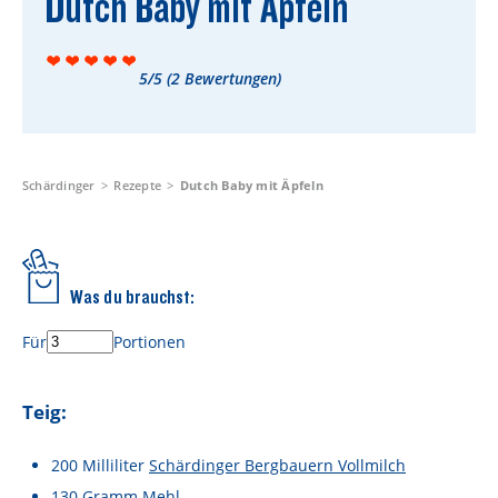
Dutch Baby mit Äpfeln
Rezepte
Schärdinger Foodblog
5/5
(
2
Bewertungen)
Schärdinger Kochbuch
Wissenswertes
Schärdinger Käseakademie
Schärdinger
Rezepte
Dutch Baby mit Äpfeln
Käse & Öl Ratgeber
Käse & Wein Ratgeber
Was du brauchst:
Nachhaltigkeit & Verantwortung
Für
Portionen
Tethered Caps
Teig:
Auf das Mehrwegglas gekommen
Nachhaltigkeitsbericht
200
Milliliter
Schärdinger Bergbauern Vollmilch
130
Gramm
Mehl