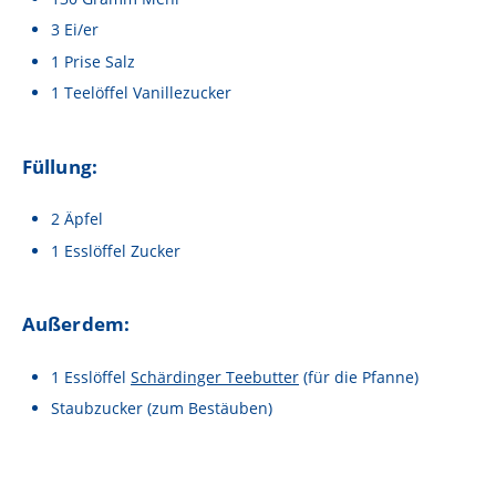
Lebensmittel sind kostbar!
3
Ei/er
Verantwortungsvoller Milchgenuss
1
Prise
Salz
1
Teelöffel
Vanillezucker
Fairer Kakao bei Schärdinger
Upcycling mit Schärdinger
Füllung:
Über Schärdinger
2
Äpfel
Geschichte
1
Esslöffel
Zucker
Molkerei Märkte
Aktuelle Links
Außerdem:
Karriere
1
Esslöffel
Schärdinger Teebutter
(für die Pfanne)
Staubzucker
(zum Bestäuben)