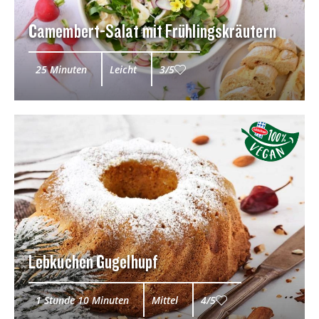
Camembert-Salat mit Frühlingskräutern
25 Minuten
Leicht
3/5
Lebkuchen Gugelhupf
1 Stunde 10 Minuten
Mittel
4/5