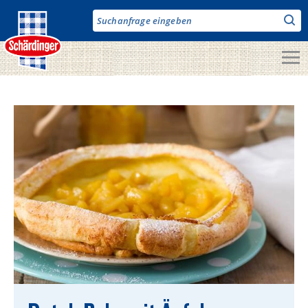
Direkt
zum
Inhalt
Unsere Produkte
Milch & Co.
Käse
Butter
Fruchtjoghurt & Drinks
Desserts
Bergbauern Produkte
Vegane Produkte