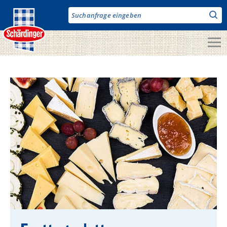
Direkt
zum
Inhalt
Unsere Produkte
Milch & Co.
Käse
Butter
Fruchtjoghurt & Drinks
Desserts
Bergbauern Produkte
Vegane Produkte