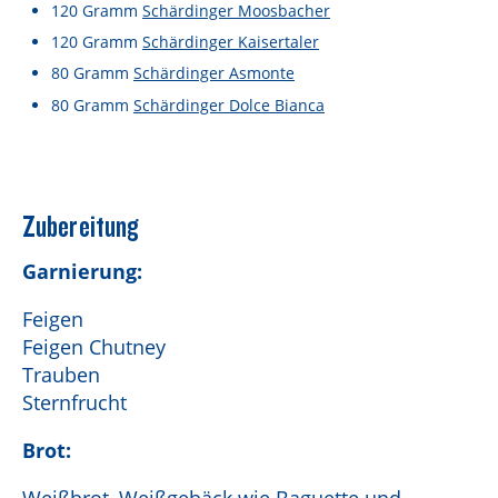
Lebensmittel sind kostbar!
120
Gramm
Schärdinger Moosbacher
120
Gramm
Schärdinger Kaisertaler
Verantwortungsvoller Milchgenuss
80
Gramm
Schärdinger Asmonte
Fairer Kakao bei Schärdinger
80
Gramm
Schärdinger Dolce Bianca
Upcycling mit Schärdinger
Über Schärdinger
Zubereitung
Geschichte
Garnierung:
Molkerei Märkte
Feigen
Aktuelle Links
Feigen Chutney
Karriere
Trauben
Sternfrucht
Brot: