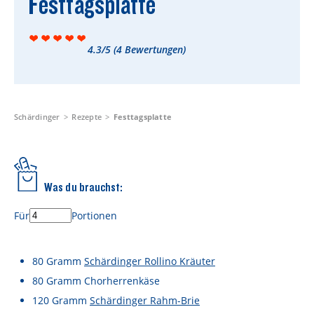
Festtagsplatte
Rezepte
Schärdinger Foodblog
4.3/5
(
4
Bewertungen)
Schärdinger Kochbuch
Wissenswertes
Schärdinger Käseakademie
Schärdinger
Rezepte
Festtagsplatte
Käse & Öl Ratgeber
Käse & Wein Ratgeber
Was du brauchst:
Nachhaltigkeit & Verantwortung
Für
Portionen
Tethered Caps
Auf das Mehrwegglas gekommen
80
Gramm
Schärdinger Rollino Kräuter
80
Gramm
Chorherrenkäse
Nachhaltigkeitsbericht
120
Gramm
Schärdinger Rahm-Brie