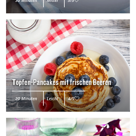
30 Minuten
Mittel
5/5
Topfen-Pancakes mit frischen Beeren
20 Minuten
Leicht
4/5