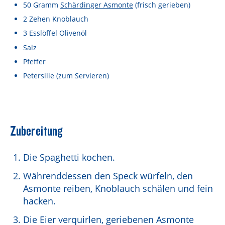
Lebensmittel sind kostbar!
50
Gramm
Schärdinger Asmonte
(frisch gerieben)
2
Zehen
Knoblauch
Verantwortungsvoller Milchgenuss
3
Esslöffel
Olivenöl
Fairer Kakao bei Schärdinger
Salz
Pfeffer
Upcycling mit Schärdinger
Petersilie
(zum Servieren)
Über Schärdinger
Geschichte
Molkerei Märkte
Zubereitung
Aktuelle Links
Die Spaghetti kochen.
Karriere
Währenddessen den Speck würfeln, den
Asmonte reiben, Knoblauch schälen und fein
hacken.
Die Eier verquirlen, geriebenen Asmonte