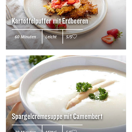
Kartoffelpuffer mit Erdbeeren
60 Minuten
Leicht
5/5
Spargelcremesuppe mit Camembert