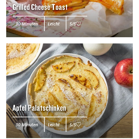
Grilled Cheese Toast
30 Minuten
Leicht
5/5
Apfel Palatschinken
30 Minuten
Leicht
5/5