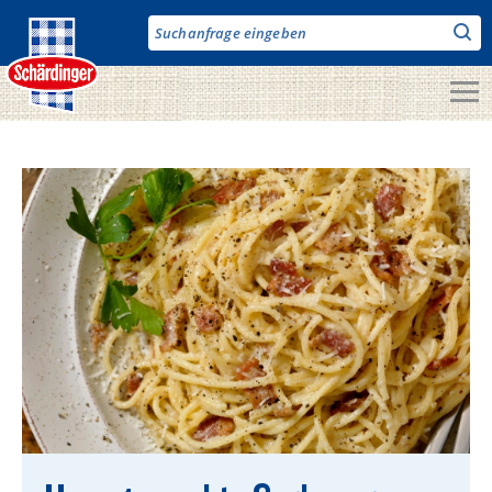
Direkt
zum
Inhalt
Unsere Produkte
Milch & Co.
Käse
Butter
Fruchtjoghurt & Drinks
Desserts
Bergbauern Produkte
Vegane Produkte