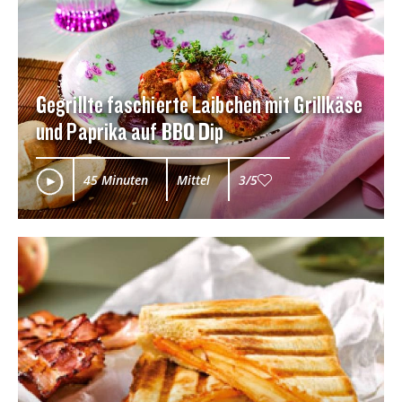
Gegrillte faschierte Laibchen mit Grillkäse
und Paprika auf BBQ Dip
45 Minuten
Mittel
3/5