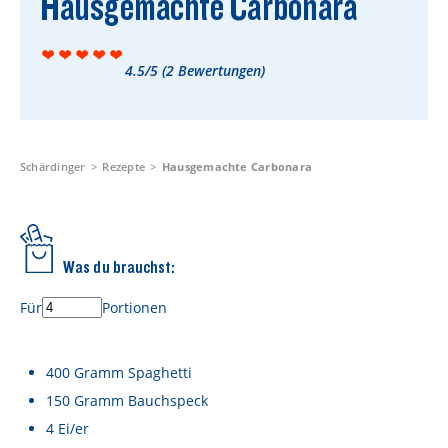
Hausgemachte Carbonara
Rezepte
Schärdinger Foodblog
4.5/5
(
2
Bewertungen)
Schärdinger Kochbuch
Wissenswertes
Schärdinger Käseakademie
Schärdinger
Rezepte
Hausgemachte Carbonara
Käse & Öl Ratgeber
Käse & Wein Ratgeber
Was du brauchst:
Nachhaltigkeit & Verantwortung
Für
Portionen
Tethered Caps
Auf das Mehrwegglas gekommen
400
Gramm
Spaghetti
150
Gramm
Bauchspeck
Nachhaltigkeitsbericht
4
Ei/er