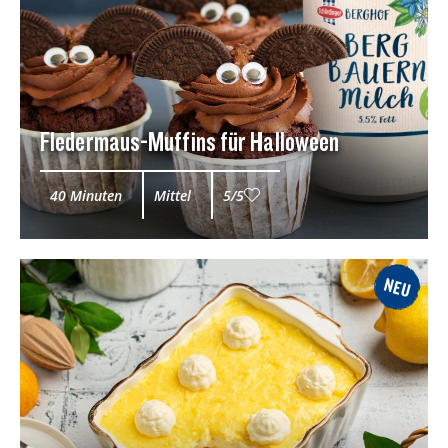
Fledermaus-Muffins für Halloween
40 Minuten
Mittel
5/5
NEU