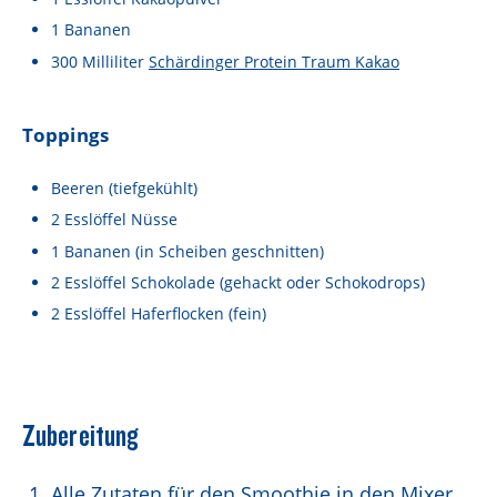
Lebensmittel sind kostbar!
1
Bananen
Verantwortungsvoller Milchgenuss
300
Milliliter
Schärdinger Protein Traum Kakao
Fairer Kakao bei Schärdinger
Toppings
Upcycling mit Schärdinger
Über Schärdinger
Beeren
(tiefgekühlt)
2
Esslöffel
Nüsse
Geschichte
1
Bananen
(in Scheiben geschnitten)
Molkerei Märkte
2
Esslöffel
Schokolade
(gehackt oder Schokodrops)
2
Esslöffel
Haferflocken
(fein)
Aktuelle Links
Karriere
Zubereitung
Alle Zutaten für den Smoothie in den Mixer