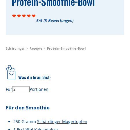
Protein-Smoothie-Bowl
Rezepte
Schärdinger Foodblog
5/5
(
5
Bewertungen)
Schärdinger Kochbuch
Wissenswertes
Schärdinger Käseakademie
Schärdinger
Rezepte
Protein-Smoothie-Bowl
Käse & Öl Ratgeber
Käse & Wein Ratgeber
Was du brauchst:
Nachhaltigkeit & Verantwortung
Für
Portionen
Tethered Caps
Für den Smoothie
Auf das Mehrwegglas gekommen
Nachhaltigkeitsbericht
250
Gramm
Schärdinger Magertopfen
1
Esslöffel
Kakaopulver