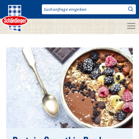
Direkt
zum
Inhalt
Unsere Produkte
Milch & Co.
Käse
Butter
Fruchtjoghurt & Drinks
Desserts
Bergbauern Produkte
Vegane Produkte