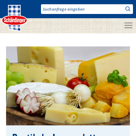
Direkt
zum
Inhalt
Unsere Produkte
Milch & Co.
Käse
Butter
Fruchtjoghurt & Drinks
Desserts
Bergbauern Produkte
Vegane Produkte