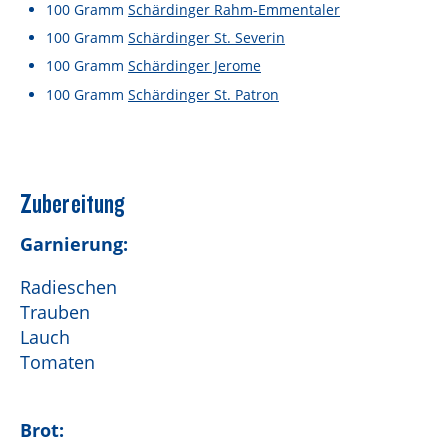
Lebensmittel sind kostbar!
100
Gramm
Schärdinger Rahm-Emmentaler
100
Gramm
Schärdinger St. Severin
Verantwortungsvoller Milchgenuss
100
Gramm
Schärdinger Jerome
Fairer Kakao bei Schärdinger
100
Gramm
Schärdinger St. Patron
Upcycling mit Schärdinger
Über Schärdinger
Zubereitung
Geschichte
Garnierung:
Molkerei Märkte
Radieschen
Aktuelle Links
Trauben
Karriere
Lauch
Tomaten
Brot: