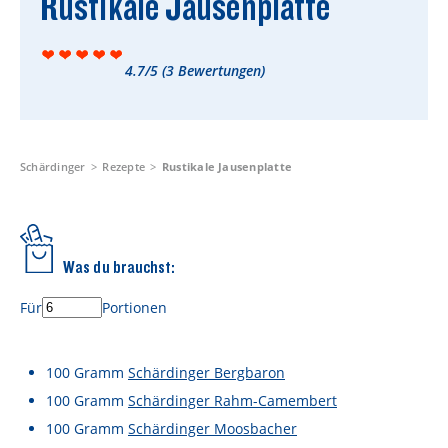
Rustikale Jausenplatte
Rezepte
Schärdinger Foodblog
4.7/5
(
3
Bewertungen)
Schärdinger Kochbuch
Wissenswertes
Schärdinger Käseakademie
Schärdinger
Rezepte
Rustikale Jausenplatte
Käse & Öl Ratgeber
Käse & Wein Ratgeber
Was du brauchst:
Nachhaltigkeit & Verantwortung
Für
Portionen
Tethered Caps
Auf das Mehrwegglas gekommen
100
Gramm
Schärdinger Bergbaron
100
Gramm
Schärdinger Rahm-Camembert
Nachhaltigkeitsbericht
100
Gramm
Schärdinger Moosbacher