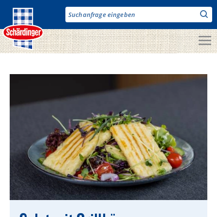
Direkt
zum
Inhalt
Unsere Produkte
Milch & Co.
Käse
Butter
Fruchtjoghurt & Drinks
Desserts
Bergbauern Produkte
Vegane Produkte