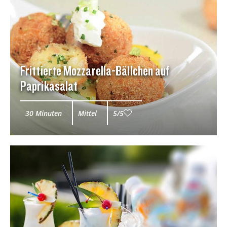
Frittierte Mozzarella-Bällchen auf
Paprikasalat
30 Minuten
Mittel
5/5