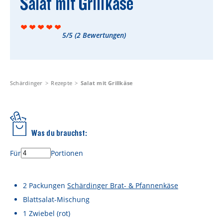
Salat mit Grillkäse
Rezepte
Schärdinger Foodblog
5/5
(
2
Bewertungen)
Schärdinger Kochbuch
Wissenswertes
Schärdinger Käseakademie
Schärdinger
Rezepte
Salat mit Grillkäse
Käse & Öl Ratgeber
Käse & Wein Ratgeber
Was du brauchst:
Nachhaltigkeit & Verantwortung
Für
Portionen
Tethered Caps
Auf das Mehrwegglas gekommen
2
Packungen
Schärdinger Brat- & Pfannenkäse
Blattsalat-Mischung
Nachhaltigkeitsbericht
1
Zwiebel
(rot)