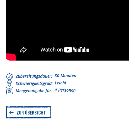
30 Minuten
Zubereitungsdauer
Leicht
Schwierigkeitsgrad
4 Personen
Mengenangabe für
ZUR ÜBERSICHT