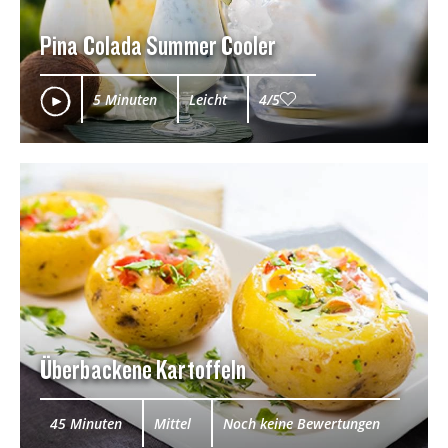
Pina Colada Summer Cooler
5 Minuten
Leicht
4/5
Überbackene Kartoffeln
45 Minuten
Mittel
Noch keine Bewertungen