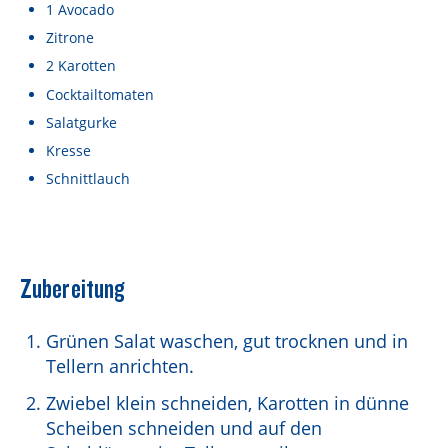
Lebensmittel sind kostbar!
1
Avocado
Zitrone
Verantwortungsvoller Milchgenuss
2
Karotten
Fairer Kakao bei Schärdinger
Cocktailtomaten
Salatgurke
Upcycling mit Schärdinger
Kresse
Über Schärdinger
Schnittlauch
Geschichte
Molkerei Märkte
Zubereitung
Aktuelle Links
Karriere
Grünen Salat waschen, gut trocknen und in
Tellern anrichten.
Zwiebel klein schneiden, Karotten in dünne
Scheiben schneiden und auf den