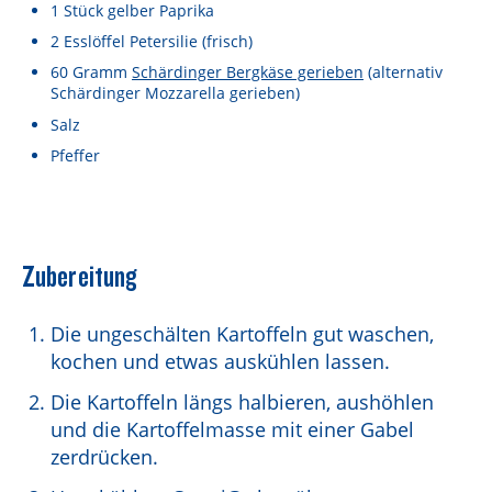
Lebensmittel sind kostbar!
1
Stück
gelber Paprika
2
Esslöffel
Petersilie
(frisch)
Verantwortungsvoller Milchgenuss
60
Gramm
Schärdinger Bergkäse gerieben
(alternativ
Schärdinger Mozzarella gerieben)
Fairer Kakao bei Schärdinger
Salz
Upcycling mit Schärdinger
Pfeffer
Über Schärdinger
Geschichte
Zubereitung
Molkerei Märkte
Aktuelle Links
Die ungeschälten Kartoffeln gut waschen,
kochen und etwas auskühlen lassen.
Karriere
Die Kartoffeln längs halbieren, aushöhlen
und die Kartoffelmasse mit einer Gabel
zerdrücken.