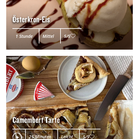
Österkron-Eis
1 Stunde
Mittel
5/5
Camembert Tarte
25 Minuten
Leicht
5/5