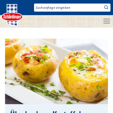
Direkt
zum
Inhalt
Unsere Produkte
Milch & Co.
Käse
Butter
Fruchtjoghurt & Drinks
Desserts
Bergbauern Produkte
Vegane Produkte