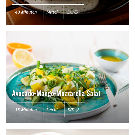
40 Minuten
Mittel
3/5
Avocado-Mango-Mozzarella Salat
15 Minuten
Leicht
5/5