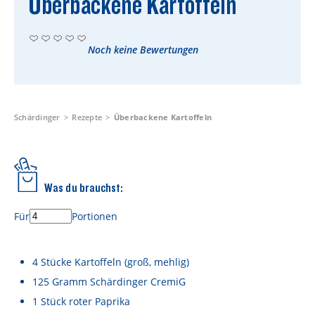
Überbackene Kartoffeln
Rezepte
Schärdinger Foodblog
Noch keine Bewertungen
Schärdinger Kochbuch
Wissenswertes
Schärdinger Käseakademie
Schärdinger
Rezepte
Überbackene Kartoffeln
Käse & Öl Ratgeber
Käse & Wein Ratgeber
Was du brauchst:
Nachhaltigkeit & Verantwortung
Für
Portionen
Tethered Caps
Auf das Mehrwegglas gekommen
4
Stücke
Kartoffeln
(groß, mehlig)
125
Gramm
Schärdinger CremiG
Nachhaltigkeitsbericht
1
Stück
roter Paprika