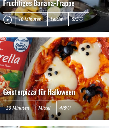
Fruchtiges Banana-Frappe
10 Minuten
Leicht
5/5
Geisterpizza für Halloween
30 Minuten
Mittel
4/5