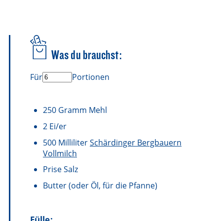
Was du brauchst:
Für
Portionen
250
Gramm
Mehl
2
Ei/er
500
Milliliter
Schärdinger Bergbauern
Vollmilch
Prise
Salz
Butter
(oder Öl, für die Pfanne)
Fülle: