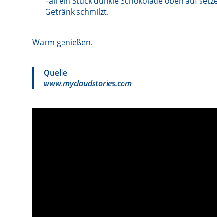
Fall ein Stück dunkle Schokolade oben auf set
Getränk schmilzt.
Warm genießen.
Quelle
www.myclaudstories.com