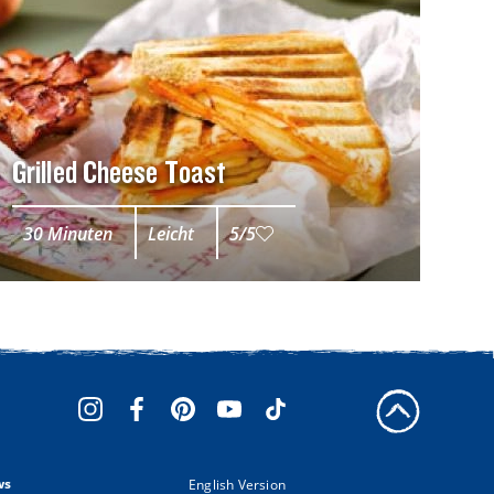
Grilled Cheese Toast
30 Minuten
Leicht
5/5
ws
English Version