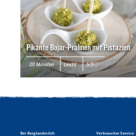
Pikante Bojar-Pralinen mit Pistazien
20 Minuten
Leicht
5/5
Top
Bei Berglandmilch
Verbraucher Service