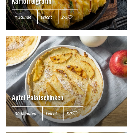
Kartoffelgratin
1 Stunde
Leicht
2/5
Apfel Palatschinken
30 Minuten
Leicht
5/5