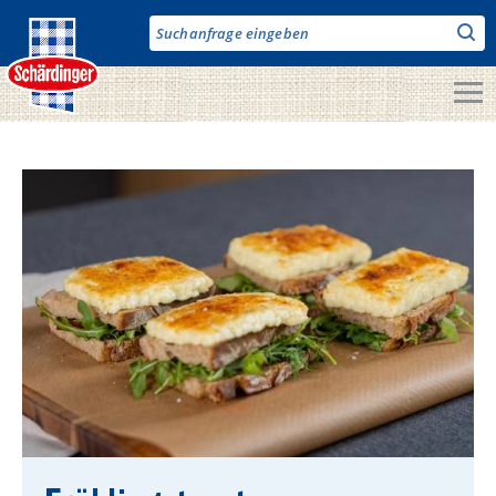
Direkt
zum
Inhalt
Unsere Produkte
Milch & Co.
Käse
Butter
Fruchtjoghurt & Drinks
Desserts
Bergbauern Produkte
Vegane Produkte