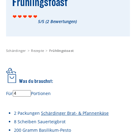
Frühlingstoast
Rezepte
Schärdinger Foodblog
5/5
(
2
Bewertungen)
Schärdinger Kochbuch
Wissenswertes
Schärdinger Käseakademie
Schärdinger
Rezepte
Frühlingstoast
Käse & Öl Ratgeber
Käse & Wein Ratgeber
Was du brauchst:
Nachhaltigkeit & Verantwortung
Für
Portionen
Tethered Caps
Auf das Mehrwegglas gekommen
2
Packungen
Schärdinger Brat- & Pfannenkäse
8
Scheiben
Sauerteigbrot
Nachhaltigkeitsbericht
200
Gramm
Basilikum-Pesto