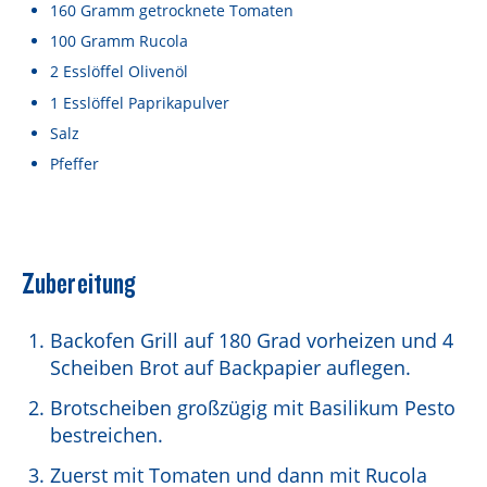
Lebensmittel sind kostbar!
160
Gramm
getrocknete Tomaten
100
Gramm
Rucola
Verantwortungsvoller Milchgenuss
2
Esslöffel
Olivenöl
Fairer Kakao bei Schärdinger
1
Esslöffel
Paprikapulver
Salz
Upcycling mit Schärdinger
Pfeffer
Über Schärdinger
Geschichte
Molkerei Märkte
Zubereitung
Aktuelle Links
Backofen Grill auf 180 Grad vorheizen und 4
Karriere
Scheiben Brot auf Backpapier auflegen.
Brotscheiben großzügig mit Basilikum Pesto
bestreichen.
Zuerst mit Tomaten und dann mit Rucola