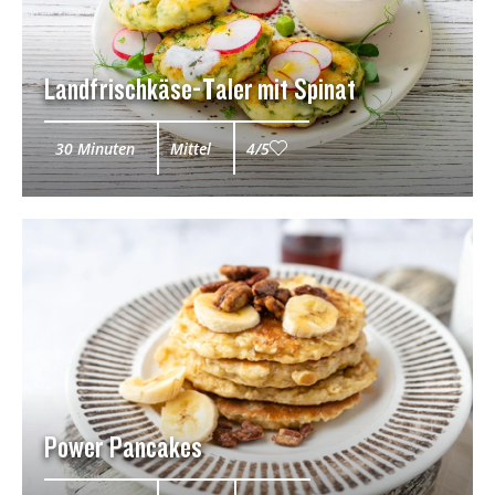
Landfrischkäse-Taler mit Spinat
30 Minuten
Mittel
4/5
Power Pancakes