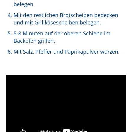
belegen.
Mit den restlichen Brotscheiben bedecken
und mit Grillkäsescheiben belegen.
5-8 Minuten auf der oberen Schiene im
Backofen grillen.
Mit Salz, Pfeffer und Paprikapulver würzen.