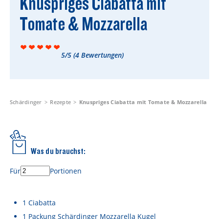
Knuspriges Ciabatta mit
Rezepte
Tomate & Mozzarella
Schärdinger Foodblog
Schärdinger Kochbuch
5/5
(
4
Bewertungen)
Wissenswertes
Schärdinger Käseakademie
Käse & Öl Ratgeber
Schärdinger
Rezepte
Knuspriges Ciabatta mit Tomate & Mozzarella
Käse & Wein Ratgeber
Nachhaltigkeit & Verantwortung
Was du brauchst:
Tethered Caps
Für
Portionen
Auf das Mehrwegglas gekommen
Nachhaltigkeitsbericht
1
Ciabatta
1
Packung
Schärdinger Mozzarella Kugel