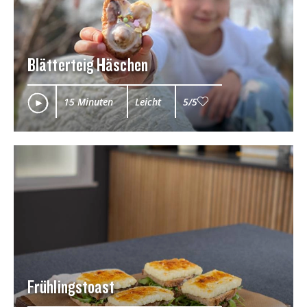
Blätterteig Häschen
15 Minuten
Leicht
5/5
Frühlingstoast