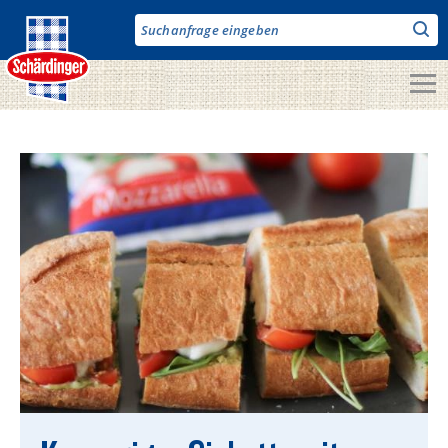
Direkt
zum
Inhalt
Unsere Produkte
Milch & Co.
Käse
Butter
Fruchtjoghurt & Drinks
Desserts
Bergbauern Produkte
Vegane Produkte