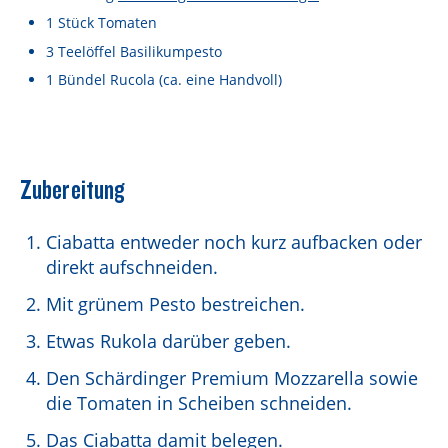
Lebensmittel sind kostbar!
1
Stück
Tomaten
Verantwortungsvoller Milchgenuss
3
Teelöffel
Basilikumpesto
1
Bündel
Rucola
(ca. eine Handvoll)
Fairer Kakao bei Schärdinger
Upcycling mit Schärdinger
Über Schärdinger
Zubereitung
Geschichte
Ciabatta entweder noch kurz aufbacken oder
Molkerei Märkte
direkt aufschneiden.
Aktuelle Links
Mit grünem Pesto bestreichen.
Karriere
Etwas Rukola darüber geben.
Den Schärdinger Premium Mozzarella sowie
die Tomaten in Scheiben schneiden.
Das Ciabatta damit belegen.