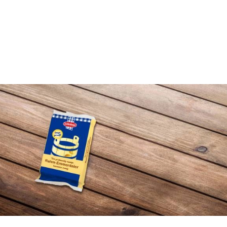
Lebensmittel sind kostbar!
Verantwortungsvoller Milchgenuss
Fairer Kakao bei Schärdinger
Upcycling mit Schärdinger
Über Schärdinger
Geschichte
Molkerei Märkte
Aktuelle Links
Karriere