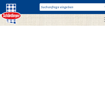
Direkt
zum
Inhalt
Unsere Produkte
Milch & Co.
Käse
Butter
Fruchtjoghurt & Drinks
Desserts
Bergbauern Produkte
Vegane Produkte