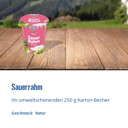
Lebensmittel sind kostbar!
Verantwortungsvoller Milchgenuss
Fairer Kakao bei Schärdinger
Upcycling mit Schärdinger
Über Schärdinger
Geschichte
Molkerei Märkte
Aktuelle Links
Sauerrahm
Karriere
Im umweltschonenden 250 g Karton-Becher
Geschmack
Natur