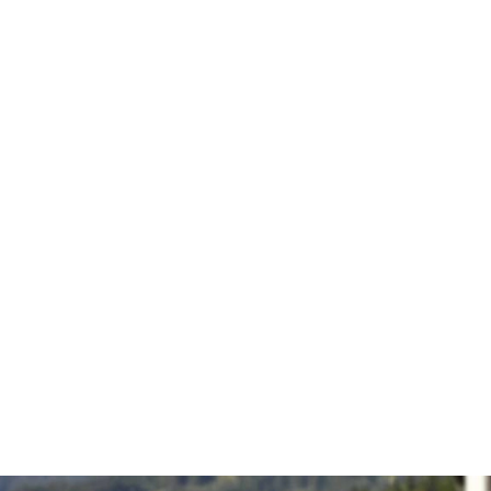
Rezepte
Schärdinger Foodblog
Schärdinger Kochbuch
Wissenswertes
Schärdinger Käseakademie
Käse & Öl Ratgeber
Käse & Wein Ratgeber
Nachhaltigkeit & Verantwortung
Tethered Caps
Auf das Mehrwegglas gekommen
Nachhaltigkeitsbericht