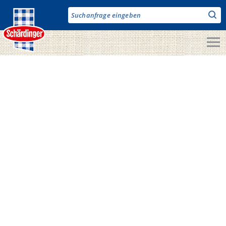
Direkt
zum
Inhalt
Unsere Produkte
Milch & Co.
Käse
Butter
Fruchtjoghurt & Drinks
Desserts
Bergbauern Produkte
Vegane Produkte